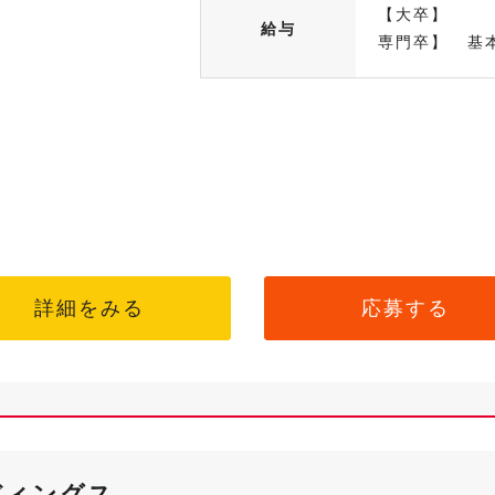
【大卒】 基
給与
専門卒】 基本
詳細をみる
応募する
ディングス