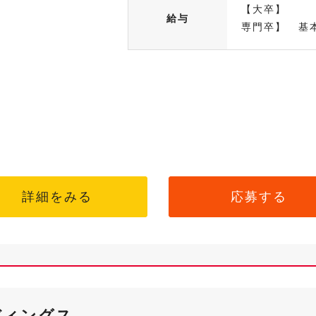
【大卒】 基
給与
専門卒】 基本
詳細をみる
応募する
ディングス