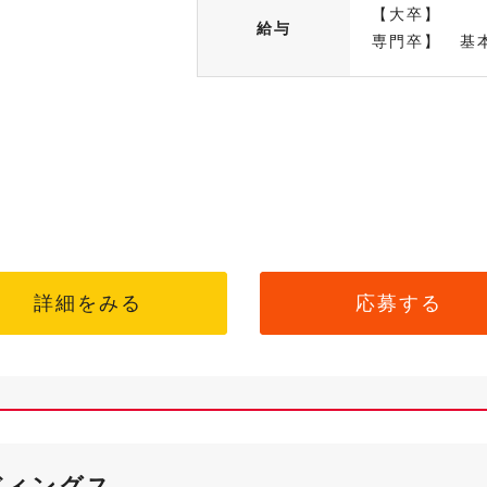
【大卒】 基
給与
専門卒】 基本
詳細をみる
応募する
ディングス