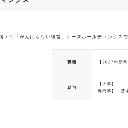
選考＞＼「がんばらない経営」ケーズホールディングス
職種
【2027年新
【大卒】 基
給与
専門卒】 基本