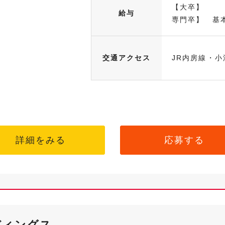
【大卒】 基
給与
専門卒】 基本
交通アクセス
JR内房線・小
詳細をみる
応募する
ディングス