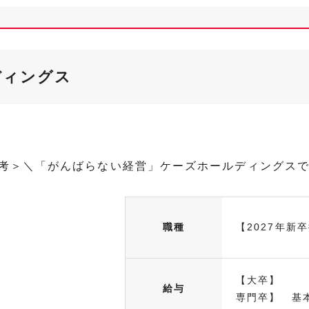
ディングス
選考＞＼「がんばらない経営」ケーズホールディングス
職種
【2027年新
【大卒】 基
給与
専門卒】 基本