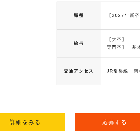
職種
【2027年新
【大卒】 基
給与
専門卒】 基本
交通アクセス
JR常磐線 南
詳細をみる
応募する