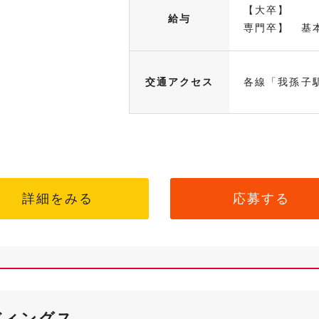
【大卒】 基
給与
専門卒】 基本
交通アクセス
各線「我孫子
詳細をみる
応募する
ディングス