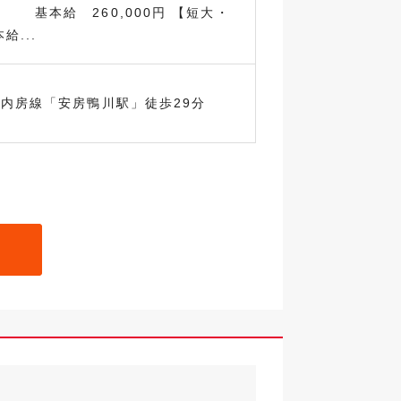
本給 260,000円 【短大・
給...
R内房線「安房鴨川駅」徒歩29分