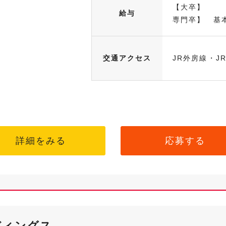
【大卒】 基
給与
専門卒】 基本
交通アクセス
JR外房線・J
詳細をみる
応募する
ディングス