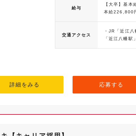
【大卒】基本給
給与
本給226,800円
・JR「近江八
交通アクセス
「近江八幡駅」
詳細をみる
応募する
ンキ【キャリア採用】