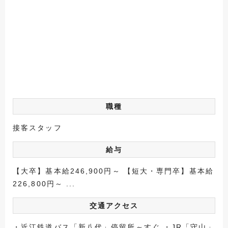
職種
接客スタッフ
給与
【大卒】基本給246,900円～ 【短大・専門卒】基本給
226,800円～ ...
交通アクセス
・近江鉄道バス「新八代」停留所～すぐ ・JR「守山」