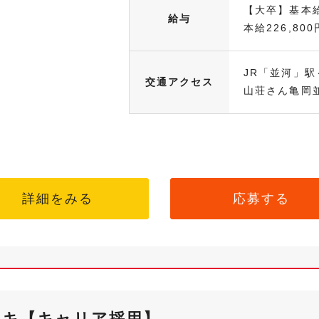
【大卒】基本給
給与
本給226,800円
JR「並河」駅
交通アクセス
山荘さん亀岡並
詳細をみる
応募する
ンキ【キャリア採用】