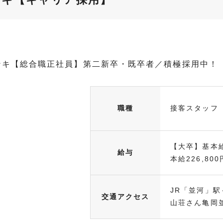
ンキ【総合職正社員】第二新卒・既卒者／積極採用中！
職種
接客スタッフ
【大卒】基本給
給与
本給226,800円
JR「並河」駅
交通アクセス
山荘さん亀岡並