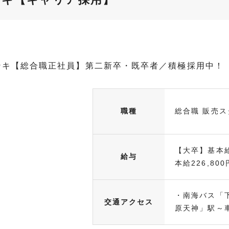
ンキ【総合職正社員】第二新卒・既卒者／積極採用中！
職種
総合職 販売ス
【大卒】基本給
給与
本給226,800円
・南海バス「
交通アクセス
原天神」駅～車.