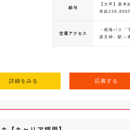
【大卒】基本給
給与
本給226,800円
・南海バス「
交通アクセス
原天神」駅～車.
詳細をみる
応募する
ンキ【キャリア採用】