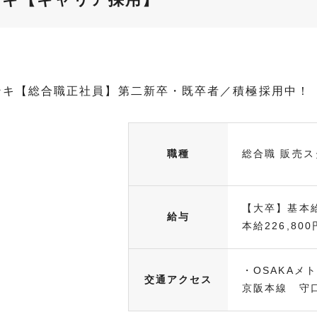
ンキ【総合職正社員】第二新卒・既卒者／積極採用中！
職種
総合職 販売ス
【大卒】基本給
給与
本給226,800円
・OSAKAメ
交通アクセス
京阪本線 守口