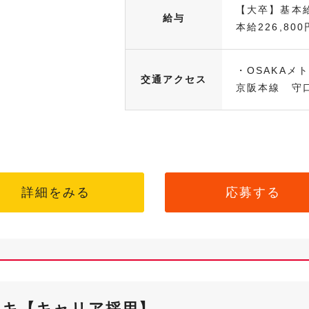
【大卒】基本給
給与
本給226,800円
・OSAKAメ
交通アクセス
京阪本線 守口
詳細をみる
応募する
ンキ【キャリア採用】