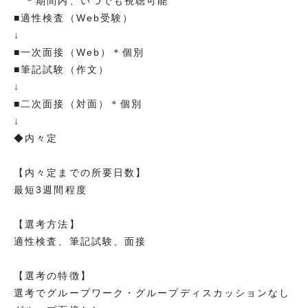
＊期間内、いつでも視聴可能
■適性検査（Web受験）
↓
■一次面接（Web）＊個別
■筆記試験（作文）
↓
■二次面接（対面）＊個別
↓
◆内々定
【内々定までの所要日数】
最短3週間程度
【選考方法】
適性検査、筆記試験、面接
【選考の特徴】
選考でグループワーク・グループディスカッションなし