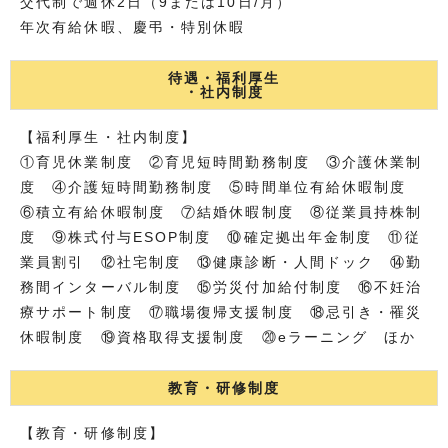
交代制で週休2日（9または10日/月）
年次有給休暇、慶弔・特別休暇
待遇・福利厚生
・社内制度
【福利厚生・社内制度】
①育児休業制度 ②育児短時間勤務制度 ③介護休業制
度 ④介護短時間勤務制度 ⑤時間単位有給休暇制度
⑥積立有給休暇制度 ⑦結婚休暇制度 ⑧従業員持株制
度 ⑨株式付与ESOP制度 ⑩確定拠出年金制度 ⑪従
業員割引 ⑫社宅制度 ⑬健康診断・人間ドック ⑭勤
務間インターバル制度 ⑮労災付加給付制度 ⑯不妊治
療サポート制度 ⑰職場復帰支援制度 ⑱忌引き・罹災
休暇制度 ⑲資格取得支援制度 ⑳eラーニング ほか
教育・研修制度
【教育・研修制度】