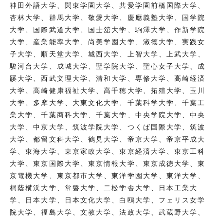
神田外語大学、関東学園大学、共愛学園前橋国際大学、
杏林大学、群馬大学、敬愛大学、慶應義塾大学、国学院
大学、国際武道大学、国士舘大学、駒澤大学、作新学院
大学、産業能率大学、尚美学園大学、淑徳大学、実践女
子大学、順天堂大学、城西大学、上智大学、上武大学、
駿河台大学、成城大学、聖学院大学、聖心女子大学、成
蹊大学、西武文理大学、清和大学、専修大学、高崎経済
大学、高崎健康福祉大学、高千穂大学、拓殖大学、玉川
大学、多摩大学、大東文化大学、千葉科学大学、千葉工
業大学、千葉商科大学、千葉大学、中央学院大学、中央
大学、中京大学、筑波学院大学、つくば国際大学、筑波
大学、都留文科大学、鶴見大学、帝京大学、帝京平成大
学、東海大学、東京家政大学、東京経済大学、東京工科
大学、東京国際大学、東京情報大学、東京成徳大学、東
京電機大学、東京都市大学、東洋学園大学、東洋大学、
桐蔭横浜大学、常磐大学、二松学舎大学、日本工業大
学、日本大学、日本文化大学、白鴎大学、フェリス女学
院大学、福島大学、文教大学、法政大学、武蔵野大学、