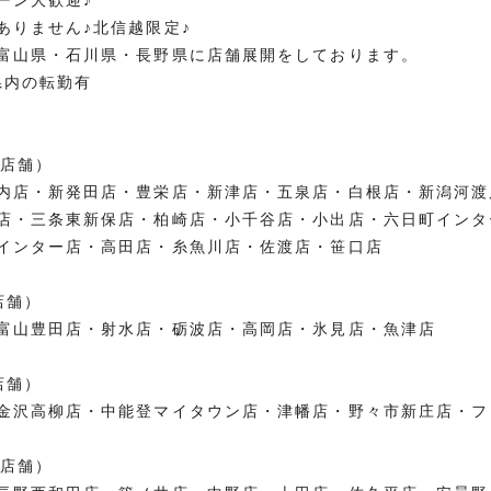
ターン大歓迎♪
ありません♪北信越限定♪
富山県・石川県・長野県に店舗展開をしております。
県内の転勤有
5店舗）
内店・新発田店・豊栄店・新津店・五泉店・白根店・新潟河渡
店・三条東新保店・柏崎店・小千谷店・小出店・六日町インタ
インター店・高田店・糸魚川店・佐渡店・笹口店
店舗）
富山豊田店・射水店・砺波店・高岡店・氷見店・魚津店
店舗）
金沢高柳店・中能登マイタウン店・津幡店・野々市新庄店・フ
1店舗）