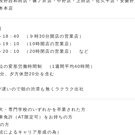
長野西和田店・篠ノ井店・中野店・上田店・佐久平店・安曇野
本本店
】
～18：40 （９時30分開店の営業店）
～19：10 （10時開店の営業店）
0～20：10 （20時閉店の営業店） など
位の変形労働時間制 （1週間平均40時間）
0分、夕方休憩20分を含む
が遅いので朝の渋滞も無くラクラク出社
大・専門学校のいずれかを卒業された方
車免許（AT限定可）をお持ちの方
下の方
続によるキャリア形成の為）