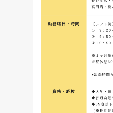
長野本店・
宮田店・松
勤務曜日・時間
【シフト例
① 9：20
② 9：50
③ 10：5
※１ヶ月単
※昼休憩6
●出勤時間
資格・経験
◆大学・短
◆普通自動
◆35歳以
（※長期勤