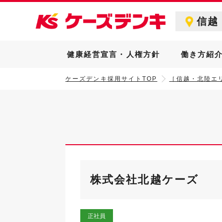
信越
健康経営宣言・人権方針
働き方紹
ケーズデンキ採用サイトTOP
［信越・北陸エ
株式会社北越ケーズ
正社員