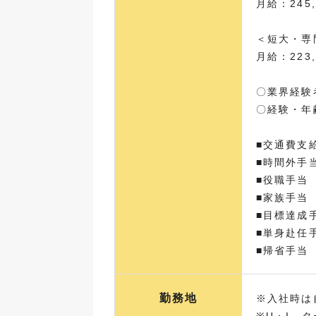
月給：245
＜短大・専
月給：223
〇業界経験
〇経験・年
■交通費支
■時間外手
■役職手当
■家族手当
■目標達成
■単身赴任
■帰省手当
勤務地
※入社時は