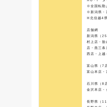
※U・I 
※全国転勤
※新潟県・
※北信越4
店舗網
新潟県（2
村上店・胎
店・燕三条
西店・上越
富山県（7
富山本店・
石川県（8
金沢本店・
長野県（1