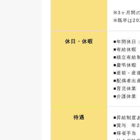
※3ヶ月間
※既卒は2
休日・休暇
■年間休日
■有給休暇
■積立有給
■慶弔休暇
■産前・産
■配偶者出
■育児休業
■介護休業
待遇
■昇給制度
■賞与 年
■帰省手当