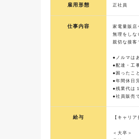
雇用形態
正社員
仕事内容
家電量販店
無理をしな
親切な接客
●ノルマは
●配達・工
●困ったこ
●年間休日
●残業代は
●社員販売
給与
【キャリア
＜大卒＞