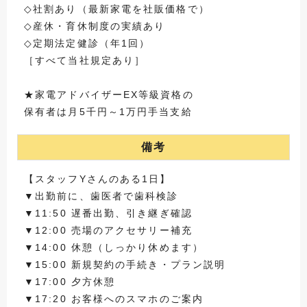
◇社割あり（最新家電を社販価格で）
◇産休・育休制度の実績あり
◇定期法定健診（年1回）
［すべて当社規定あり］
★家電アドバイザーEX等級資格の
保有者は月5千円～1万円手当支給
備考
【スタッフYさんのある1日】
▼出勤前に、歯医者で歯科検診
▼11:50 遅番出勤、引き継ぎ確認
▼12:00 売場のアクセサリー補充
▼14:00 休憩（しっかり休めます）
▼15:00 新規契約の手続き・プラン説明
▼17:00 夕方休憩
▼17:20 お客様へのスマホのご案内