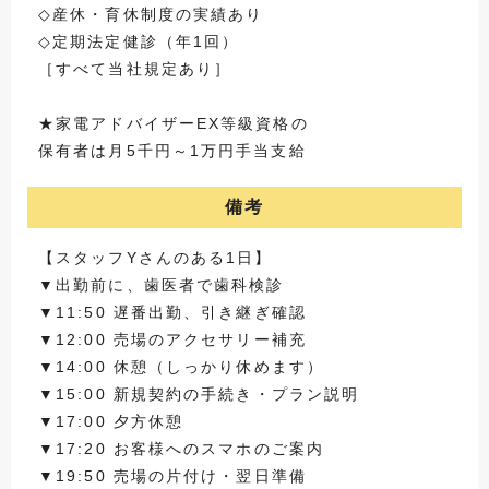
◇産休・育休制度の実績あり
◇定期法定健診（年1回）
［すべて当社規定あり］
★家電アドバイザーEX等級資格の
保有者は月5千円～1万円手当支給
備考
【スタッフYさんのある1日】
▼出勤前に、歯医者で歯科検診
▼11:50 遅番出勤、引き継ぎ確認
▼12:00 売場のアクセサリー補充
▼14:00 休憩（しっかり休めます）
▼15:00 新規契約の手続き・プラン説明
▼17:00 夕方休憩
▼17:20 お客様へのスマホのご案内
▼19:50 売場の片付け・翌日準備