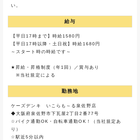
い。
給与
【平日17時まで】時給1580円
【平日17時以降・土日祝】時給1680円
～スタート時の時給です～
★昇給・昇格制度（年1回）／賞与あり
※当社規定による
勤務地
ケーズデンキ いこらも～る泉佐野店
◆大阪府泉佐野市下瓦屋2丁目2番77号
☆バイク通勤OK・自転車通勤OK！（当社規定あ
り）
☆駅近5分以内