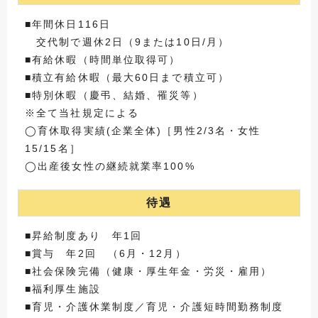
■年間休日116日
交代制で週休2日（9または10日/月）
■有給休暇（時間単位取得可）
■積立有給休暇（最大60日まで積立可）
■特別休暇（慶弔、結婚、罹災等）
※全て当社規定による
◯育休取得実績(企業全体)［男性2/3名・女性
15/15名］
◯出産後女性の継続就業率100%
待遇
■昇給制度あり 年1回
■賞与 年2回 （6月・12月）
■社会保険完備（健康・厚生年金・労災・雇用）
■福利厚生施設
■育児・介護休業制度／育児・介護短時間勤務制度