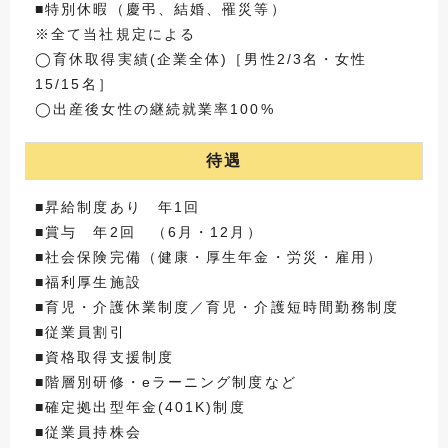
■特別休暇（慶弔、結婚、罹災等）
※全て当社規定による
◯育休取得実績(企業全体)［男性2/3名・女性
15/15名］
◯出産後女性の継続就業率100%
待遇
■昇給制度あり 年1回
■賞与 年2回 （6月・12月）
■社会保険完備（健康・厚生年金・労災・雇用）
■福利厚生施設
■育児・介護休業制度／育児・介護短時間勤務制度
■従業員割引
■資格取得支援制度
■階層別研修・eラーニング制度など
■確定拠出型年金(401K)制度
■従業員持株会