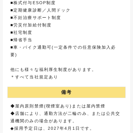
■株式付与ESOP制度
■定期健康診断／人間ドック
■不妊治療サポート制度
■労災付加給付制度
■社宅制度
■帰省手当
■車・バイク通勤可(一定条件での任意保険加入必
要)
他にも様々な福利厚生制度があります。
＊すべて当社規定あり
備考
◆屋内原則禁煙(喫煙室あり)または屋内禁煙
◆店舗により、通勤方法が二輪のみ、または公共交
通機関のみの場合があります。
◆採用予定日は、2027年4月1日です。