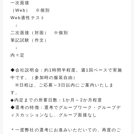
一次面接
（Web） ※個別
Web適性テスト
↓
二次面接（対面） ※個別
筆記試験（作文）
↓
内々定
◆会社説明会：約1時間半程度。週1回ペースで実施
中です。（参加時の服装自由）
※日程は、ご応募～3日以内にご案内いたしま
す。
◆内定までの所要日数：1か月～2か月程度
◆選考の特徴：選考でグループワーク・グループデ
ィスカッションなし、グループ面接なし
＊一度弊社の選考にお進みいただいての、再度のご