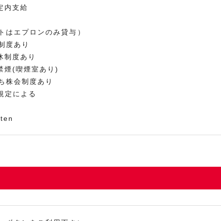
定内支給
トはエプロンのみ貸与）
制度あり
休制度あり
禁煙(喫煙室あり)
ち株会制度あり
規定による
aten