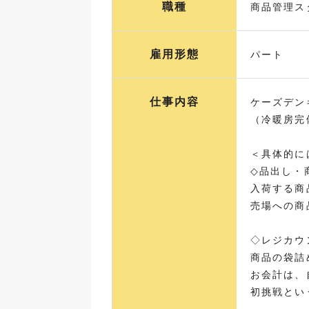
職種
商品管理ス
雇用形態
パート
仕事内容
ケーズデン
（冷暖房完
＜具体的に
◇品出し・
入荷する商
売場への商
◇レジカウ
商品の袋詰
お会計は、
初挑戦とい