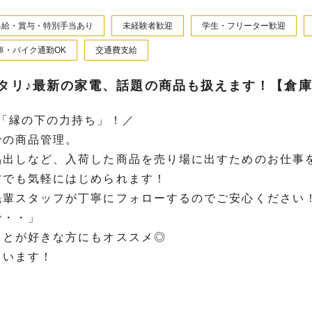
昇給・賞与・特別手当あり
未経験者歓迎
学生・フリーター歓迎
車・バイク通勤OK
交通費支給
タリ♪最新の家電、話題の商品も扱えます！【倉
「縁の下の力持ち」！／
での商品管理。
品出しなど、入荷した商品を売り場に出すためのお仕事
方でも気軽にはじめられます！
先輩スタッフが丁寧にフォローするのでご安心ください
で・・」
ことが好きな方にもオススメ◎
ています！