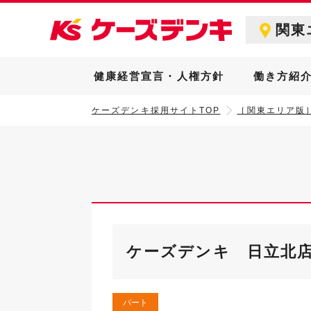
関東
健康経営宣言・人権方針
働き方紹
ケーズデンキ採用サイトTOP
［関東エリア版
ケーズデンキ 日立北
パート