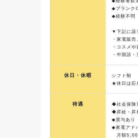
◆経験者歓
◆ブランク
◆経験不問
▼下記に該
・家電販売
・コスメや
・中国語・
休日・休暇
シフト制
★休日は応
待遇
◆社会保険
◆昇給・昇
◆賞与あり
◆家電アド
月額5,0