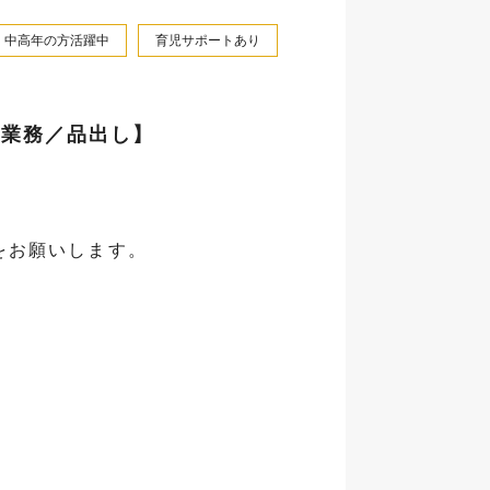
中高年の方活躍中
育児サポートあり
庫業務／品出し】
をお願いします。
！