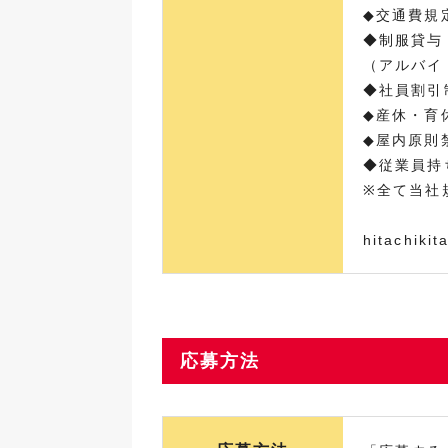
◆交通費規
◆制服貸与
（アルバイ
◆社員割引
◆産休・育
◆屋内原則
◆従業員持
※全て当社
hitachikit
応募方法