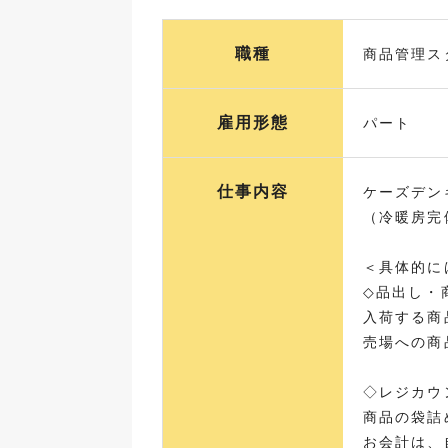
職種
商品管理ス
雇用形態
パート
仕事内容
ケーズデン
（冷暖房完
＜具体的に
◇品出し・
入荷する商
売場への商
◇レジカウ
商品の袋詰
お会計は、