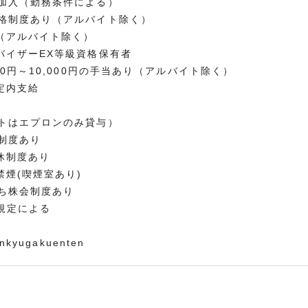
加入（勤務条件による）
格制度あり（アルバイト除く）
（アルバイト除く）
バイザーEX等級資格保有者
00円～10,000円の手当あり（アルバイト除く）
定内支給
トはエプロンのみ貸与）
制度あり
休制度あり
禁煙(喫煙室あり)
ち株会制度あり
規定による
enkyugakuenten