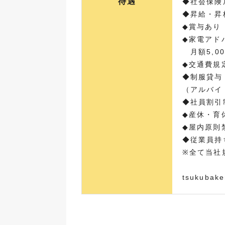
待遇
◆社会保険
◆昇給・昇
◆賞与あり
◆家電アド
月額5,0
◆交通費規
◆制服貸与
（アルバイ
◆社員割引
◆産休・育
◆屋内原則
◆従業員持
※全て当社
tsukubak