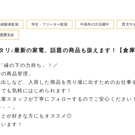
未経験者歓迎
学生・フリーター歓迎
中高年の方活躍中
育児サ
通費支給
タリ♪最新の家電、話題の商品も扱えます！【倉
「縁の下の力持ち」！／
での商品管理。
品出しなど、入荷した商品を売り場に出すためのお仕事
方でも気軽にはじめられます！
先輩スタッフが丁寧にフォローするのでご安心ください
で・・」
ことが好きな方にもオススメ◎
ています！