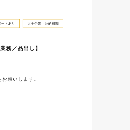
ポートあり
大手企業・公的機関
庫業務／品出し】
をお願いします。
！