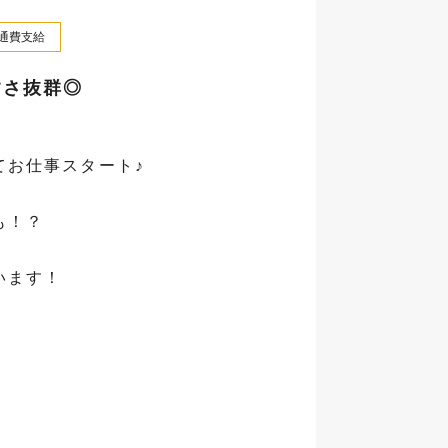
通費支給
すさ抜群◎
てお仕事スタート♪
も！？
います！