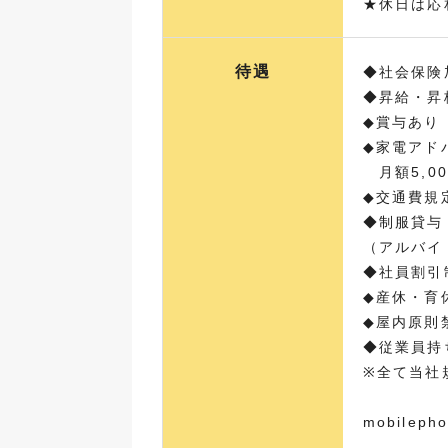
★休日は応
待遇
◆社会保険
◆昇給・昇
◆賞与あり
◆家電アド
月額5,0
◆交通費規
◆制服貸与
（アルバイ
◆社員割引
◆産休・育
◆屋内原則
◆従業員持
※全て当社
mobilepho