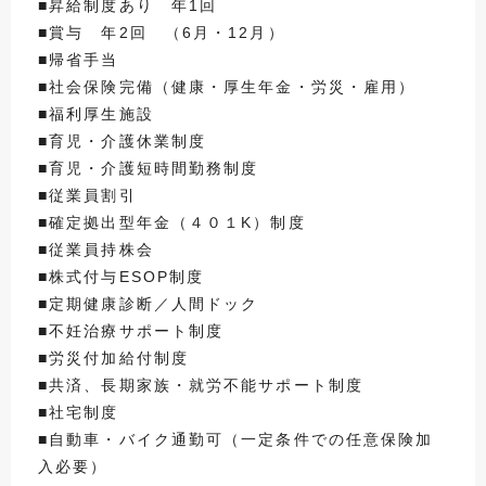
■昇給制度あり 年1回
■賞与 年2回 （6月・12月）
■帰省手当
■社会保険完備（健康・厚生年金・労災・雇用）
■福利厚生施設
■育児・介護休業制度
■育児・介護短時間勤務制度
■従業員割引
■確定拠出型年金（４０１K）制度
■従業員持株会
■株式付与ESOP制度
■定期健康診断／人間ドック
■不妊治療サポート制度
■労災付加給付制度
■共済、長期家族・就労不能サポート制度
■社宅制度
■自動車・バイク通勤可（一定条件での任意保険加
入必要）