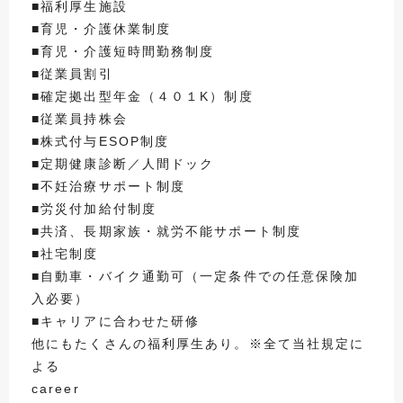
■福利厚生施設
■育児・介護休業制度
■育児・介護短時間勤務制度
■従業員割引
■確定拠出型年金（４０１K）制度
■従業員持株会
■株式付与ESOP制度
■定期健康診断／人間ドック
■不妊治療サポート制度
■労災付加給付制度
■共済、長期家族・就労不能サポート制度
■社宅制度
■自動車・バイク通勤可（一定条件での任意保険加
入必要）
■キャリアに合わせた研修
他にもたくさんの福利厚生あり。※全て当社規定に
よる
career