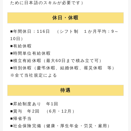
ために日本語のスキルが必要です）
休日・休暇
■年間休日：116日 （シフト制 １か月平均：9～
10日）
■有給休暇
■時間単位有給休暇
■積立有給休暇（最大60日まで積み立て可）
■特別休暇（慶弔休暇、結婚休暇、罹災休暇 等）
※全て当社規定による
待遇
■昇給制度あり 年1回
■賞与 年2回 （6月・12月）
■帰省手当
■社会保険完備（健康・厚生年金・労災・雇用）