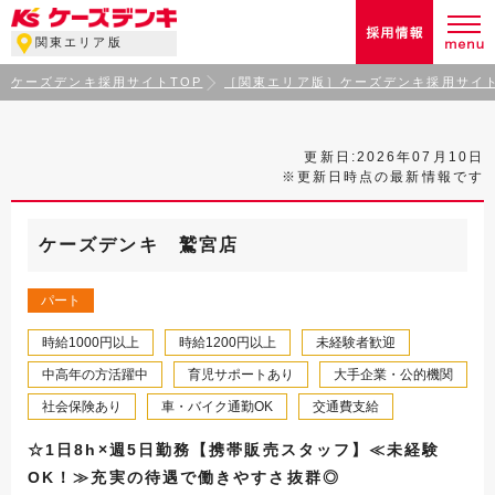
関東エリア版
ケーズデンキ採用サイトTOP
［関東エリア版］ケーズデンキ採用サイト
更新日:2026年07月10日
※更新日時点の最新情報です
ケーズデンキ 鷲宮店
パート
時給1000円以上
時給1200円以上
未経験者歓迎
中高年の方活躍中
育児サポートあり
大手企業・公的機関
社会保険あり
車・バイク通勤OK
交通費支給
☆1日8h×週5日勤務【携帯販売スタッフ】≪未経験
OK！≫充実の待遇で働きやすさ抜群◎