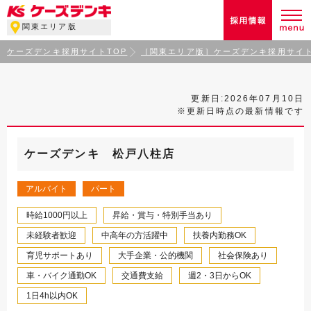
関東エリア版
ケーズデンキ採用サイトTOP
［関東エリア版］ケーズデンキ採用サイト
更新日:2026年07月10日
※更新日時点の最新情報です
ケーズデンキ 松戸八柱店
アルバイト
パート
時給1000円以上
昇給・賞与・特別手当あり
未経験者歓迎
中高年の方活躍中
扶養内勤務OK
育児サポートあり
大手企業・公的機関
社会保険あり
車・バイク通勤OK
交通費支給
週2・3日からOK
1日4h以内OK