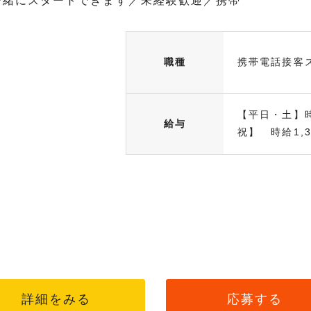
一緒にスタートできます／未経験歓迎／携帯
職種
携帯電話接客
【平日・土】時給
給与
祝】 時給1,34
詳細をみる
応募する