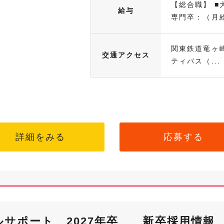
【総合職】 ■大
給与
専門卒：（月給.
関東鉄道竜ヶ
交通アクセス
ティバス（...
詳細をみる
応募する
サポート 2027年卒 新卒採用情報