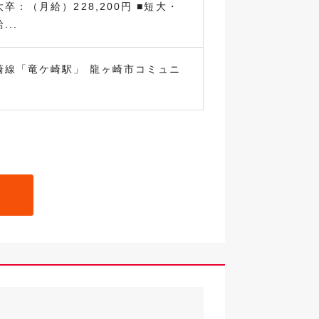
卒：（月給）228,200円 ■短大・
..
崎線「竜ケ崎駅」 龍ヶ崎市コミュニ