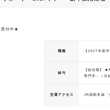
用受付中★
職種
【2027年新
【総合職】 ■大
給与
専門卒：（月給.
交通アクセス
JR函館本線「