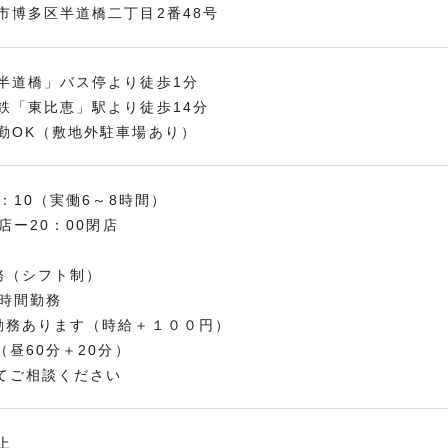
市博多区半道橋二丁目2番48号
半道橋」バス停より徒歩1分
鉄「東比恵」駅より徒歩14分
勤OK（敷地外駐車場あり）
1：10（実働6～8時間）
0開店ー20：00閉店
務（シフト制）
0時間勤務
勤務あります（時給＋１００円）
（昼60分＋20分）
てご相談ください
上