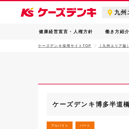
九州
健康経営宣言・人権方針
働き方紹
ケーズデンキ採用サイトTOP
［九州エリア版
ケーズデンキ博多半道
アルバイト
パート