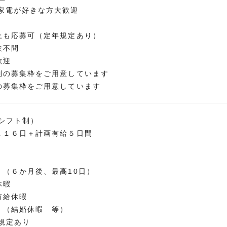
家電が好きな方大歓迎
上も応募可（定年規定あり）
験不問
歓迎
別の募集枠をご用意しています
の募集枠をご用意しています
シフト制）
１１６日＋計画有給５日間
 （６か月後、最高10日）
休暇
有給休暇
 （結婚休暇 等）
規定あり