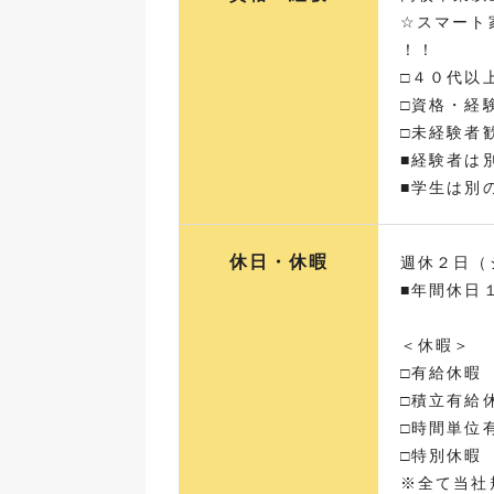
☆スマート
！！
□４０代以
□資格・経
□未経験者
■経験者は
■学生は別
休日・休暇
週休２日（
■年間休日
＜休暇＞
□有給休暇
□積立有給
□時間単位
□特別休暇
※全て当社