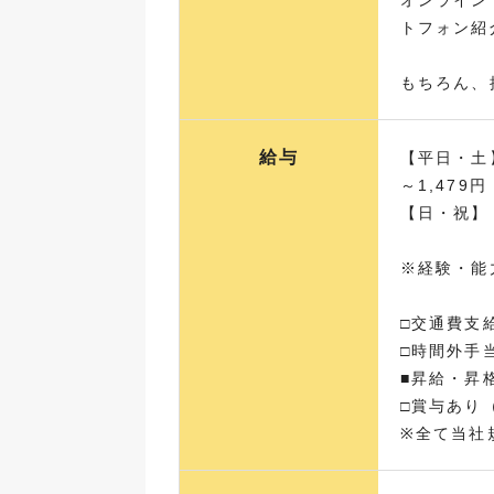
オンライン
トフォン紹
もちろん、
給与
【平日・土】
～1,479円
【日・祝】 
※経験・能
□交通費支
□時間外手
■昇給・昇
□賞与あり
※全て当社