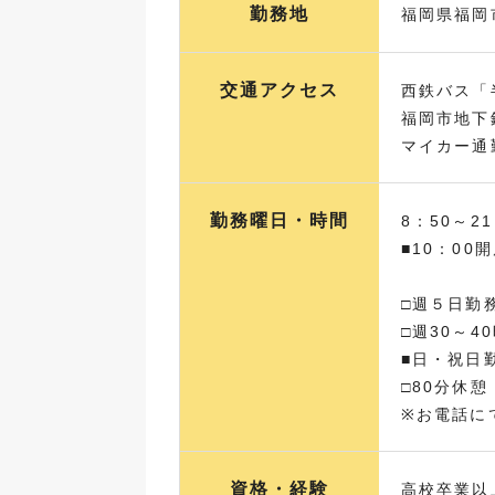
勤務地
福岡県福岡
交通アクセス
西鉄バス「
福岡市地下
マイカー通
勤務曜日・時間
8：50～2
■10：0
□週５日勤
□週30～4
■日・祝日
□80分休憩
※お電話に
資格・経験
高校卒業以