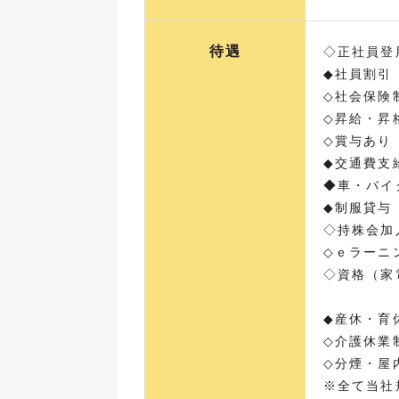
待遇
◇正社員登
◆社員割引
◇社会保険
◇昇給・昇
◇賞与あり
◆交通費支
◆車・バイ
◆制服貸与
◇持株会加
◇ｅラーニ
◇資格（家
◆産休・育
◇介護休業
◇分煙・屋
※全て当社