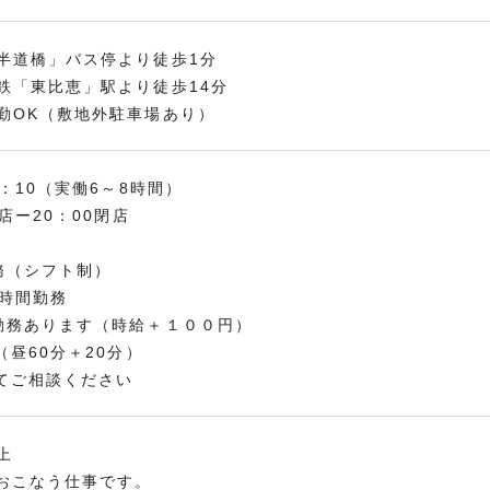
半道橋」バス停より徒歩1分
鉄「東比恵」駅より徒歩14分
勤OK（敷地外駐車場あり）
1：10（実働6～8時間）
0開店ー20：00閉店
務（シフト制）
0時間勤務
勤務あります（時給＋１００円）
（昼60分＋20分）
てご相談ください
上
おこなう仕事です。