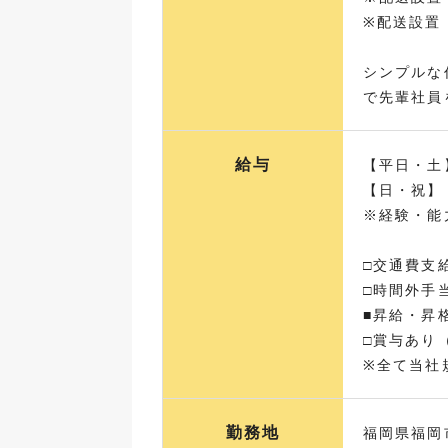
※配送設置
シンプルな
で先輩社員
給与
【平日・土】
【日・祝】 
※経験・能
□交通費支
□時間外手
■昇給・昇
□賞与あり
※全て当社
勤務地
福岡県福岡