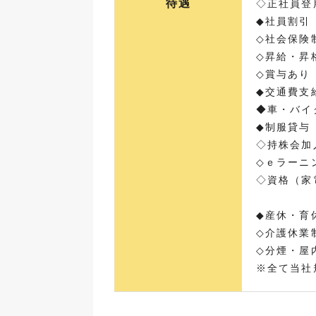
待遇
◇正社員登
◆社員割引
◇社会保険
◇昇給・昇
◇賞与あり
◆交通費支
◆車・バイ
◆制服貸与
◇持株会加
◇ｅラーニ
◇資格（家
◆産休・育
◇介護休業
◇分煙・屋
※全て当社