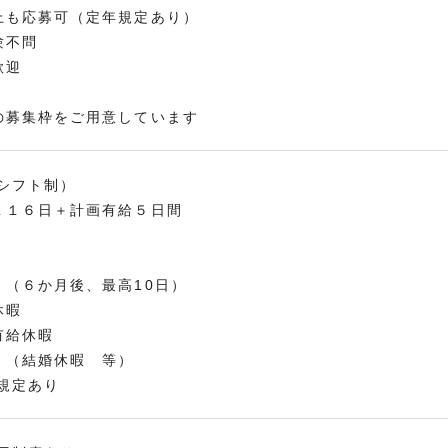
上も応募可（定年規定あり）
験不問
歓迎
の募集枠をご用意しています
シフト制）
１１６日＋計画有給５日間
 （６か月後、最高10日）
休暇
有給休暇
 （結婚休暇 等）
規定あり