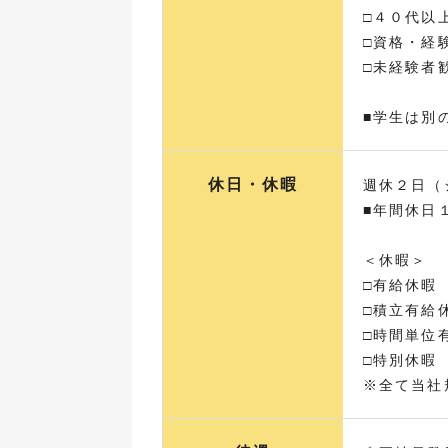
□４０代以
□資格・経
□未経験者
■学生は別
休日・休暇
週休２日（
■年間休日
＜休暇＞
□有給休暇
□積立有給
□時間単位
□特別休暇
※全て当社