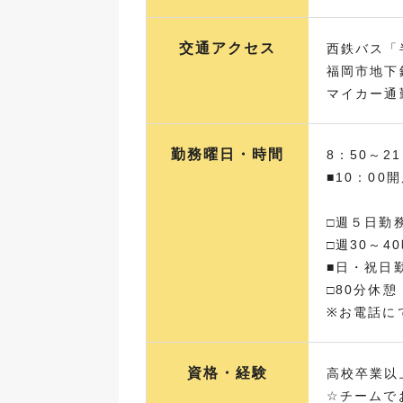
交通アクセス
西鉄バス「
福岡市地下
マイカー通
勤務曜日・時間
8：50～2
■10：0
□週５日勤
□週30～4
■日・祝日
□80分休憩
※お電話に
資格・経験
高校卒業以
☆チームで