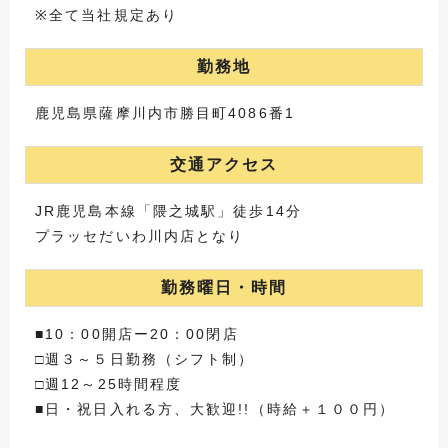
※全て当社規定あり
勤務地
鹿児島県薩摩川内市勝目町4086番1
交通アクセス
JR鹿児島本線「隈之城駅」徒歩14分
プラッセだいわ川内店となり
勤務曜日・時間
■10：00開店ー20：00閉店
□週３～５日勤務（シフト制）
□週12～25時間程度
■日・祝日入れる方、大歓迎!!（時給＋１００円）