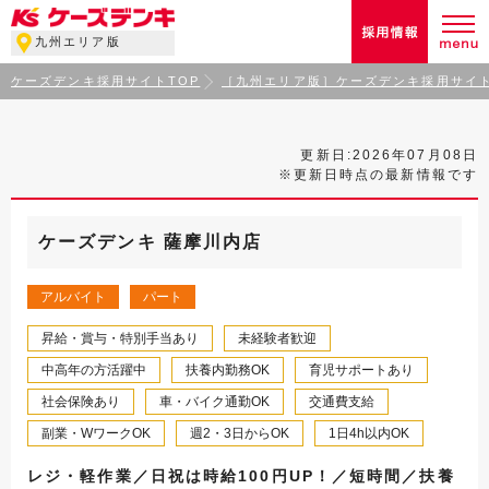
九州エリア版
ケーズデンキ採用サイトTOP
［九州エリア版］ケーズデンキ採用サイト
更新日:2026年07月08日
※更新日時点の最新情報です
ケーズデンキ 薩摩川内店
アルバイト
パート
昇給・賞与・特別手当あり
未経験者歓迎
中高年の方活躍中
扶養内勤務OK
育児サポートあり
社会保険あり
車・バイク通勤OK
交通費支給
副業・WワークOK
週2・3日からOK
1日4h以内OK
レジ・軽作業／日祝は時給100円UP！／短時間／扶養