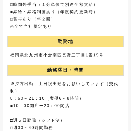
□時間外手当（１分単位で別途全額支給）
■昇給・昇格制度あり（年度契約更新時）
□賞与あり（年２回）
※全て当社規定あり
勤務地
福岡県北九州市小倉南区長野三丁目1番15号
勤務曜日・時間
※夕方出勤、土日祝出勤をお願いしています（交代
制）
8：50～21：10（実働6～8時間）
■10：00開店ー20：00閉店
□週５日勤務（シフト制）
□週30～40時間勤務