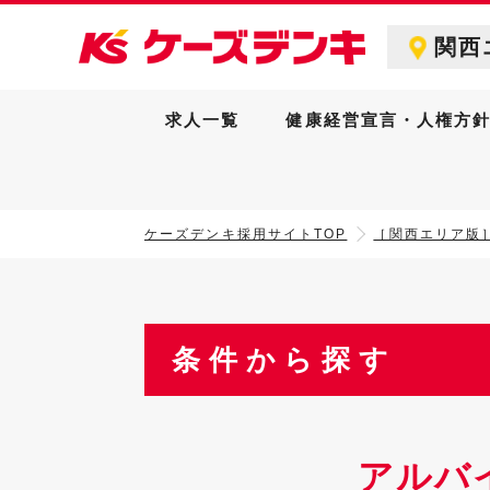
関西
求人一覧
健康経営宣言・人権方
ケーズデンキ採用サイトTOP
［関西エリア版
条件から探す
アルバ