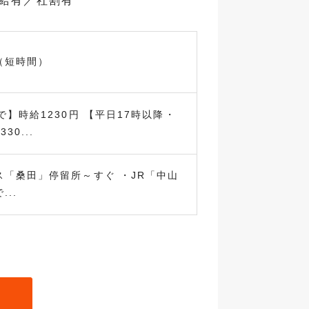
昇給有／社割有
（短時間）
で】時給1230円 【平日17時以降・
30...
ス「桑田」停留所～すぐ ・JR「中山
..