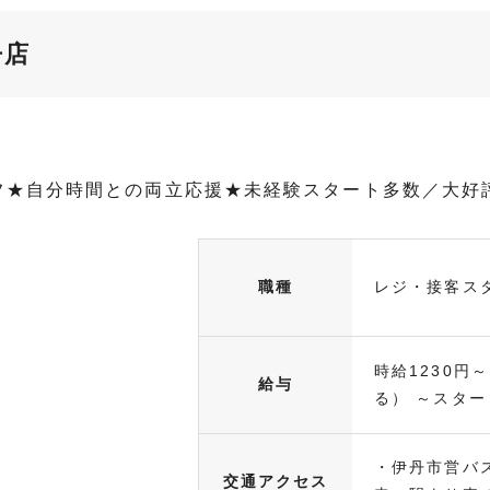
丹店
フ★自分時間との両立応援★未経験スタート多数／大好
職種
レジ・接客ス
時給1230円
給与
る） ～スタート
・伊丹市営バ
交通アクセス