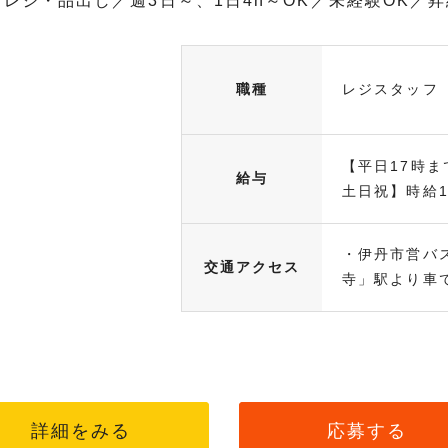
レジ・品出し／週3日～、1日4h～OK／未経験OK／
職種
レジスタッフ
【平日17時ま
給与
土日祝】時給13
・伊丹市営バ
交通アクセス
寺」駅より車で.
詳細をみる
応募する