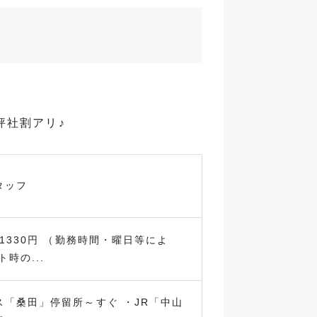
評社割アリ♪
タッフ
～1330円 （勤務時間・曜日等によ
時の...
ス「桑田」停留所～すぐ ・JR「中山