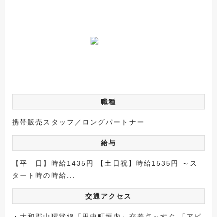
職種
携帯販売スタッフ／ロングパートナー
給与
【平 日】時給1435円 【土日祝】時給1535円 ～ス
タート時の時給...
交通アクセス
・大和郡山環状線「田中町垣内」交差点～すぐ 「アピ