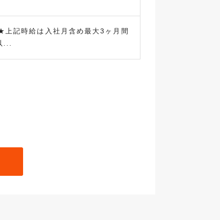
円 ★上記時給は入社月含め最大3ヶ月間
..