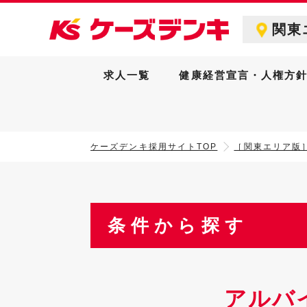
関東
求人一覧
健康経営宣言・人権方
ケーズデンキ採用サイトTOP
［関東エリア版
条件から探す
アルバ