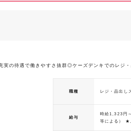
≫充実の待遇で働きやすさ抜群◎ケーズデンキでのレジ
職種
レジ・品出し
時給1,323円
給与
等による） ★上