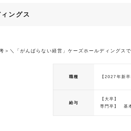
ディングス
選考＞＼「がんばらない経営」ケーズホールディングス
職種
【2027年新
【大卒】 基
給与
専門卒】 基本