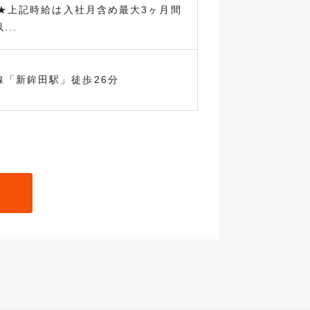
円 ★上記時給は入社月含め最大3ヶ月間
..
線「新鉾田駅」徒歩26分