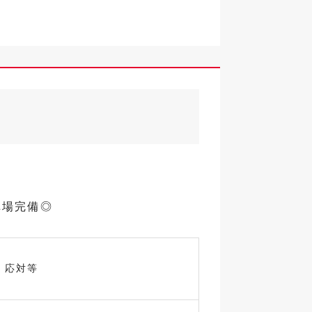
車場完備◎
・応対等