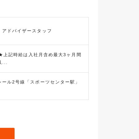
◎
・アドバイザースタッフ
円 ★上記時給は入社月含め最大3ヶ月間
..
レール2号線「スポーツセンター駅」