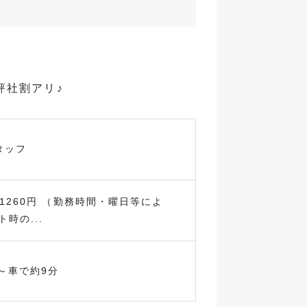
評社割アリ♪
タッフ
～1260円 （勤務時間・曜日等によ
時の...
～車で約9分