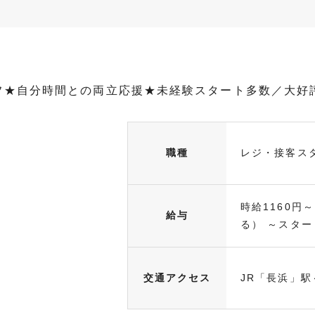
フ★自分時間との両立応援★未経験スタート多数／大好
職種
レジ・接客ス
時給1160円
給与
る） ～スタート
交通アクセス
JR「長浜」駅