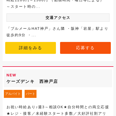
時給1280円～1380円 （勤務時間・曜日等による）
～スタート時の...
交通アクセス
「ブルメールHAT神戸」さん隣 ・阪神「岩屋」駅より
徒歩約9分 ・...
詳細をみる
応募する
NEW
ケーズデンキ 西神戸店
アルバイト
パート
お祝い時給あり♪週3～相談OK★自分時間との両立応援
★レジ・接客／未経験スタート多数／大好評社割アリ