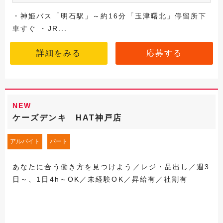
・神姫バス「明石駅」～約16分「玉津曙北」停留所下
車すぐ ・JR...
詳細をみる
応募する
NEW
ケーズデンキ HAT神戸店
アルバイト
パート
あなたに合う働き方を見つけよう／レジ・品出し／週3
日～、1日4h～OK／未経験OK／昇給有／社割有