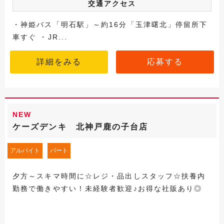
交通アクセス
・神姫バス「明石駅」～約16分「玉津曙北」停留所下
車すぐ ・JR...
詳細をみる
応募する
NEW
ケーズデンキ 北神戸鹿の子台店
アルバイト
パート
夕方～スキマ時間に☆レジ・品出しスタッフ☆扶養内
勤務で働きやすい！未経験者歓迎♪お得な社販あり◎