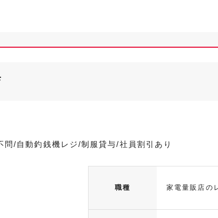
店
験不問/自動釣銭機レジ/制服貸与/社員割引あり
職種
家電量販店の