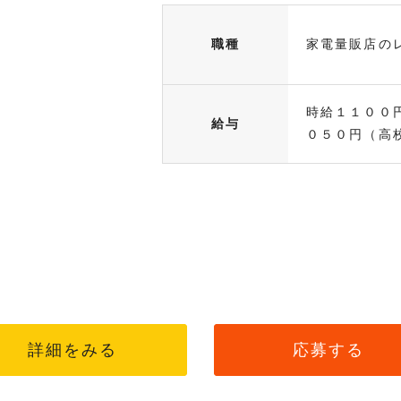
職種
家電量販店の
時給１１００
給与
０５０円（高校.
詳細をみる
応募する