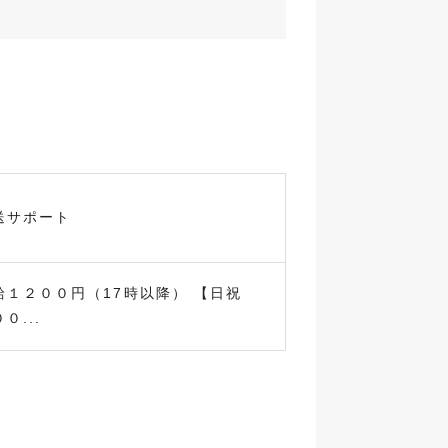
送サポート
給１２００円（17時以降） 【日祝
０...