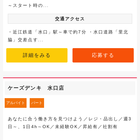
～スタート時の...
交通アクセス
・近江鉄道「水口」駅～車で約7分 ・水口道路「里北
脇」交差点す...
詳細をみる
応募する
ケーズデンキ 水口店
アルバイト
パート
あなたに合う働き方を見つけよう／レジ・品出し／週3
日～、1日4h～OK／未経験OK／昇給有／社割有