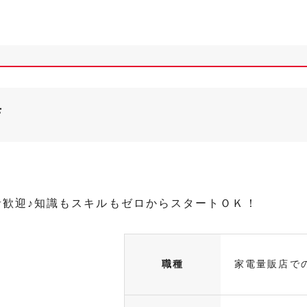
店
者歓迎♪知識もスキルもゼロからスタートＯＫ！
職種
家電量販店で